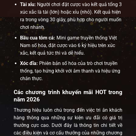
Tài xỉu:
Người chơi đặt cược vào kết quả tổng 3
xúc xắc là tài (lớn) hoặc xỉu (nhỏ). Kết quả hiện
ra trong vòng 30 giây, phù hợp cho người muốn
chơi nhanh.
Bầu cua tôm cá:
Mini game truyền thống Việt
Nam số hóa, đặt cược vào 6 ký hiệu trên xúc
xắc, kết quả tức thì và dễ hiểu.
Xóc đĩa:
Phiên bản số hóa của trò chơi truyền
thống, tạo hứng khởi với âm thanh và hiệu ứng
chân thực.
Các chương trình khuyến mãi HOT trong
năm 2026
Thương hiệu luôn chú trọng đến việc tri ân khách
hàng thông qua những sự kiện ưu đãi có giá trị
thưởng cực cao. Dưới đây là thông tin chi tiết về
các điều kiện và cơ cấu thưởng của những chương