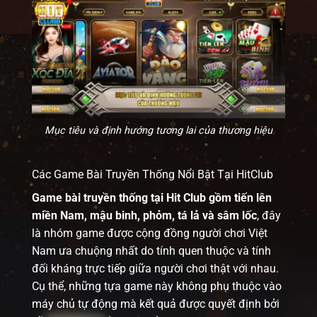
Mục tiêu và định hướng tương lai của thương hiệu
Các Game Bài Truyền Thống Nổi Bật Tại HitClub
Game bài truyền thống tại Hit Club gồm tiến lên
miền Nam, mậu binh, phỏm, tá lả và sâm lốc
, đây
là nhóm game được cộng đồng người chơi Việt
Nam ưa chuộng nhất do tính quen thuộc và tính
đối kháng trực tiếp giữa người chơi thật với nhau.
Cụ thể, những tựa game này không phụ thuộc vào
máy chủ tự động mà kết quả được quyết định bởi