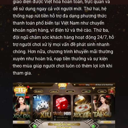
giao diện được Việt hóa hoàn toàn, trực quan và
dễ sử dụng ngay cả với người mới. Thứ hai, hệ
thống nạp rút tiền hỗ trợ đa dạng phương thức
thanh toán phổ biến tại Việt Nam như chuyển
khoản ngân hàng, ví điện tử và thẻ cào. Thứ ba,
đội ngũ chăm sóc khách hàng hoạt động 24/7, hỗ
trợ người chơi xử lý mọi vấn đề phát sinh nhanh
chóng. Hơn nữa, chương trình khuyến mãi thường
xuyên như hoàn trả, nạp tiền thưởng và sự kiện
theo mùa giúp người chơi luôn có thêm lợi ích khi
tham gia.