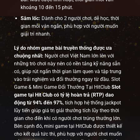
khoảng 10 đến 15 phút.
Sâm lốc:
Dành cho 2 người chơi, dễ học, thời
gian mỗi ván ngắn, phù hợp với người muốn
giải trí nhanh.
Lý do nhóm game bài truyền thống được ưa
chuộng nhất:
Người chơi Việt Nam lớn lên với
những trò chơi này nên có nền tảng kỹ năng sẵn
có, giúp rút ngắn thời gian làm quen và tập trung
vào trải nghiệm và đổi thưởng ngay từ đầu.
Slot
Game & Mini Game Đổi Thưởng Tại HitClub
Slot
game tại Hit Club có tỷ lệ hoàn trả (RTP) dao
động từ 94% đến 97%
, tích hợp hệ thống jackpot
lũy tiến giúp giá trị giải thưởng tích lũy theo thời
gian cho đến khi có người chơi trúng thưởng lớn.
Bên cạnh đó, mini game tại HitClub được thiết kế
cho kết quả tức thì, phù hợp với người chơi muốn