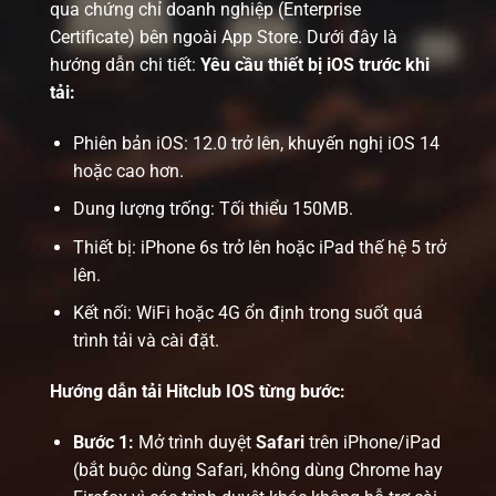
qua chứng chỉ doanh nghiệp (Enterprise
Certificate) bên ngoài App Store. Dưới đây là
hướng dẫn chi tiết:
Yêu cầu thiết bị iOS trước khi
tải:
Phiên bản iOS: 12.0 trở lên, khuyến nghị iOS 14
hoặc cao hơn.
Dung lượng trống: Tối thiểu 150MB.
Thiết bị: iPhone 6s trở lên hoặc iPad thế hệ 5 trở
lên.
Kết nối: WiFi hoặc 4G ổn định trong suốt quá
trình tải và cài đặt.
Hướng dẫn tải Hitclub IOS từng bước:
Bước 1:
Mở trình duyệt
Safari
trên iPhone/iPad
(bắt buộc dùng Safari, không dùng Chrome hay