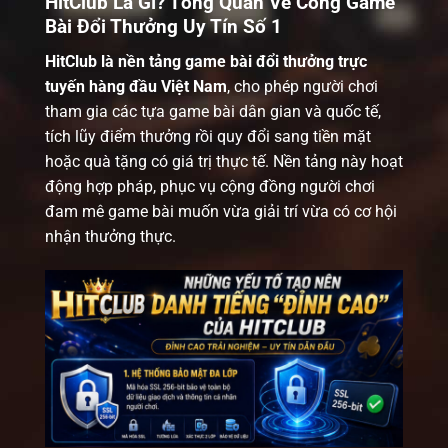
HitClub Là Gì? Tổng Quan Về Cổng Game
Bài Đổi Thưởng Uy Tín Số 1
HitClub là nền tảng game bài đổi thưởng trực
tuyến hàng đầu Việt Nam
, cho phép người chơi
tham gia các tựa game bài dân gian và quốc tế,
tích lũy điểm thưởng rồi quy đổi sang tiền mặt
hoặc quà tặng có giá trị thực tế. Nền tảng này hoạt
động hợp pháp, phục vụ cộng đồng người chơi
đam mê game bài muốn vừa giải trí vừa có cơ hội
nhận thưởng thực.