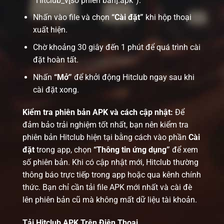
“Hitclub_v[số phiên bản].apk”).
Nhấn vào file và chọn
“Cài đặt”
khi hộp thoại
xuất hiện.
Chờ khoảng 30 giây đến 1 phút để quá trình cài
đặt hoàn tất.
Nhấn
“Mở”
để khởi động Hitclub ngay sau khi
cài đặt xong.
Kiểm tra phiên bản APK và cách cập nhật:
Để
đảm bảo trải nghiệm tốt nhất, bạn nên kiểm tra
phiên bản Hitclub hiện tại bằng cách vào phần
Cài
đặt
trong app, chọn
“Thông tin ứng dụng”
để xem
số phiên bản. Khi có cập nhật mới, Hitclub thường
thông báo trực tiếp trong app hoặc qua kênh chính
thức. Bạn chỉ cần tải file APK mới nhất và cài đè
lên phiên bản cũ mà không mất dữ liệu tài khoản.
Tải Hitclub APK Trên Điện Thoại