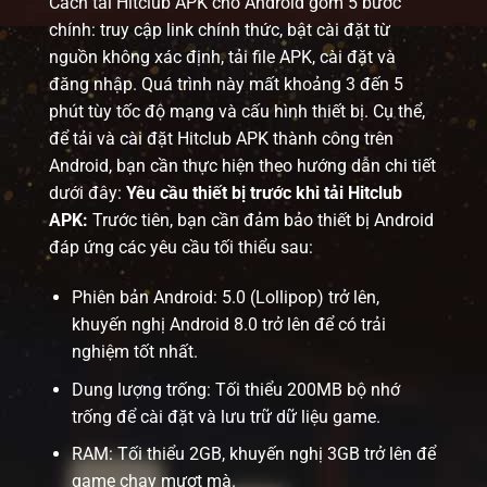
Cách tải Hitclub APK cho Android gồm 5 bước
chính: truy cập link chính thức, bật cài đặt từ
nguồn không xác định, tải file APK, cài đặt và
đăng nhập. Quá trình này mất khoảng 3 đến 5
phút tùy tốc độ mạng và cấu hình thiết bị. Cụ thể,
để tải và cài đặt Hitclub APK thành công trên
Android, bạn cần thực hiện theo hướng dẫn chi tiết
dưới đây:
Yêu cầu thiết bị trước khi tải Hitclub
APK:
Trước tiên, bạn cần đảm bảo thiết bị Android
đáp ứng các yêu cầu tối thiểu sau:
Phiên bản Android: 5.0 (Lollipop) trở lên,
khuyến nghị Android 8.0 trở lên để có trải
nghiệm tốt nhất.
Dung lượng trống: Tối thiểu 200MB bộ nhớ
trống để cài đặt và lưu trữ dữ liệu game.
RAM: Tối thiểu 2GB, khuyến nghị 3GB trở lên để
game chạy mượt mà.