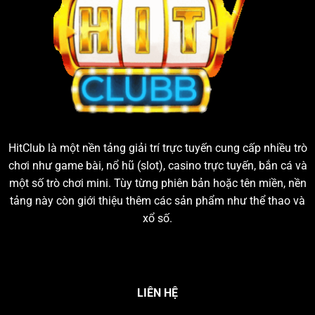
HitClub là một nền tảng giải trí trực tuyến cung cấp nhiều trò
chơi như game bài, nổ hũ (slot), casino trực tuyến, bắn cá và
một số trò chơi mini. Tùy từng phiên bản hoặc tên miền, nền
tảng này còn giới thiệu thêm các sản phẩm như thể thao và
xổ số.
LIÊN HỆ