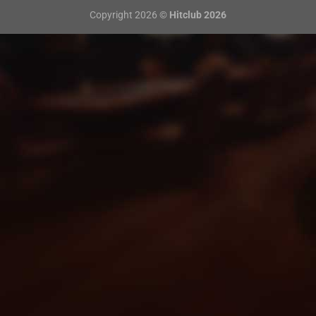
Copyright 2026 ©
Hitclub 2026