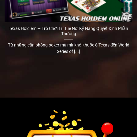
Texas Hold’em — Trò Chơi Trí Tuệ Nơi Kỹ Năng Quyết Định Phần
Thưởng
Từ những căn phòng poker mù mịt khói thuốc ở Texas đến World
Series of [...]