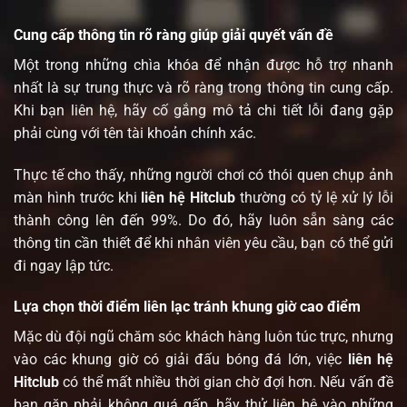
Cung cấp thông tin rõ ràng giúp giải quyết vấn đề
Một trong những chìa khóa để nhận được hỗ trợ nhanh
nhất là sự trung thực và rõ ràng trong thông tin cung cấp.
Khi bạn liên hệ, hãy cố gắng mô tả chi tiết lỗi đang gặp
phải cùng với tên tài khoản chính xác.
Thực tế cho thấy, những người chơi có thói quen chụp ảnh
màn hình trước khi
liên hệ Hitclub
thường có tỷ lệ xử lý lỗi
thành công lên đến 99%. Do đó, hãy luôn sẵn sàng các
thông tin cần thiết để khi nhân viên yêu cầu, bạn có thể gửi
đi ngay lập tức.
Lựa chọn thời điểm liên lạc tránh khung giờ cao điểm
Mặc dù đội ngũ chăm sóc khách hàng luôn túc trực, nhưng
vào các khung giờ có giải đấu bóng đá lớn, việc
liên hệ
Hitclub
có thể mất nhiều thời gian chờ đợi hơn. Nếu vấn đề
bạn gặp phải không quá gấp, hãy thử liên hệ vào những