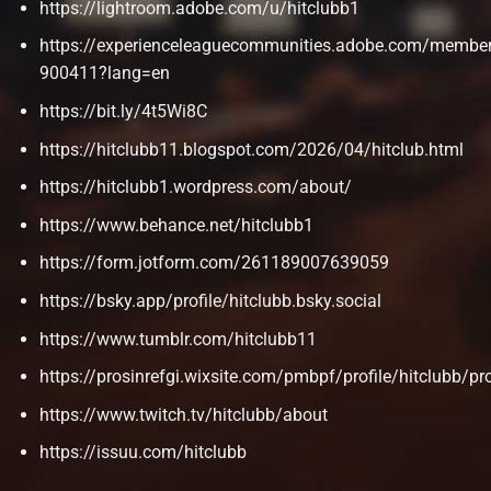
https://lightroom.adobe.com/u/hitclubb1
https://experienceleaguecommunities.adobe.com/member
900411?lang=en
https://bit.ly/4t5Wi8C
https://hitclubb11.blogspot.com/2026/04/hitclub.html
https://hitclubb1.wordpress.com/about/
https://www.behance.net/hitclubb1
https://form.jotform.com/261189007639059
https://bsky.app/profile/hitclubb.bsky.social
https://www.tumblr.com/hitclubb11
https://prosinrefgi.wixsite.com/pmbpf/profile/hitclubb/pro
https://www.twitch.tv/hitclubb/about
https://issuu.com/hitclubb