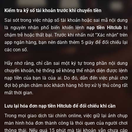
Kiểm tra kỹ số tài khoản trước khi chuyển tiền
Sai sót trong việc nhập số tài khoản hoặc sai mã nội dung
là nguyên nhân phổ biến khiến lệnh
nạp tiền Hitclub
bị
chậm trễ hoặc thất bại. Trước khi nhấn nút “Xác nhận” trên
app ngân hàng, bạn nên dành thêm 5 giây để đối chiếu lại
các con số.
Hãy nhớ rằng, chỉ cần sai một ký tự trong phần nội dung
chuyển khoản, hệ thống sẽ không thể nhận diện được lệnh
nạp tiền của bạn là của ai. Do đó, dẫn đến việc phải chờ
đợi bộ phận chăm sóc khách hàng hỗ trợ xử lý thủ công rất
mất thời gian.
Lưu lại hóa đơn nạp tiền Hitclub để đối chiếu khi cần
Trong mọi giao dịch tài chính online, việc giữ lại ảnh chụp
màn hình hóa đơn thành công là thói quen của người chơi
thông thái. Nếu quá 15 phút mà tài khoản vẫn chưa cập