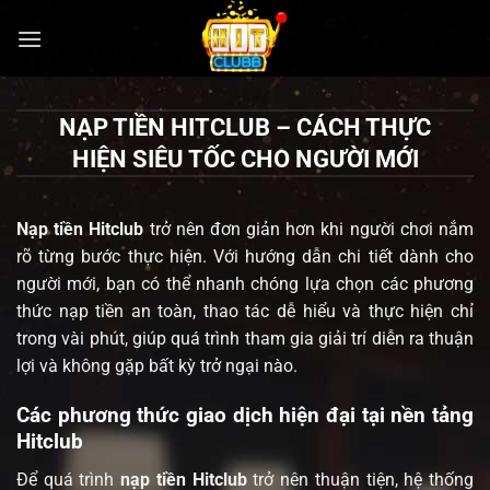
Bỏ
qua
nội
dung
NẠP TIỀN HITCLUB – CÁCH THỰC
HIỆN SIÊU TỐC CHO NGƯỜI MỚI
Nạp tiền
Hitclub
trở nên đơn giản hơn khi người chơi nắm
rõ từng bước thực hiện. Với hướng dẫn chi tiết dành cho
người mới, bạn có thể nhanh chóng lựa chọn các phương
thức nạp tiền an toàn, thao tác dễ hiểu và thực hiện chỉ
trong vài phút, giúp quá trình tham gia giải trí diễn ra thuận
lợi và không gặp bất kỳ trở ngại nào.
Các phương thức giao dịch hiện đại tại nền tảng
Hitclub
Để quá trình
nạp tiền Hitclub
trở nên thuận tiện, hệ thống