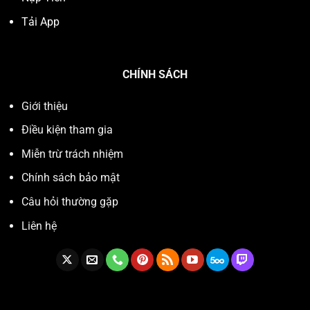
Tải App
CHÍNH SÁCH
Giới thiệu
Điều kiện tham gia
Miễn trừ trách nhiệm
Chính sách bảo mật
Câu hỏi thường gặp
Liên hệ