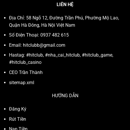
LIÊN HỆ
Địa Chỉ: 58 Ngõ 12, Đường Trần Phú, Phường Mộ Lao,
Quận Hà Đông, Hà Nội Việt Nam
Số Điện Thoại:
0937 482 615
Email:
hitclubb@gmail.com
Hastag: #hitclub, #nha_cai_hitclub, #hitclub_game,
#hitclub_casino
CEO Trần Thành
sitemap.xml
HƯỚNG DẪN
Đăng Ký
Rút Tiền
Nạp Tiền