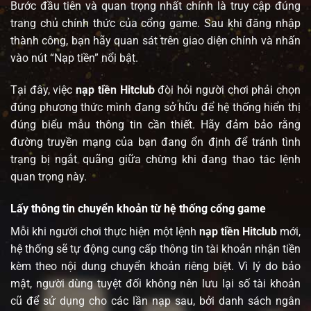
Bước đầu tiên và quan trọng nhất chính là truy cập đúng
trang chủ chính thức của cổng game. Sau khi đăng nhập
thành công, bạn hãy quan sát trên giao diện chính và nhấn
vào nút “Nạp tiền” nổi bật.
Tại đây, việc
nạp tiền Hitclub
đòi hỏi người chơi phải chọn
đúng phương thức mình đang sở hữu để hệ thống hiển thị
đúng biểu mẫu thông tin cần thiết. Hãy đảm bảo rằng
đường truyền mạng của bạn đang ổn định để tránh tình
trạng bị ngắt quãng giữa chừng khi đang thao tác lệnh
quan trọng này.
Lấy thông tin chuyển khoản từ hệ thống cổng game
Mỗi khi người chơi thực hiện một lệnh
nạp tiền Hitclub
mới,
hệ thống sẽ tự động cung cấp thông tin tài khoản nhận tiền
kèm theo nội dung chuyển khoản riêng biệt. Vì lý do bảo
mật, người dùng tuyệt đối không nên lưu lại số tài khoản
cũ để sử dụng cho các lần nạp sau, bởi danh sách ngân